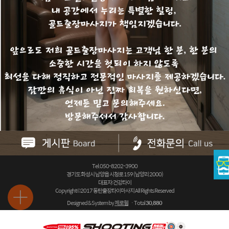
Tel.
050-8202-3900
경기도 화성시 남양읍 시청로 159 (남양리 2000)
대표자:
건강타이
Copyright©2017 동탄출장타이마사지 All Rights Reserved
Designed & System by
제로웹
ㆍTotal
30,880